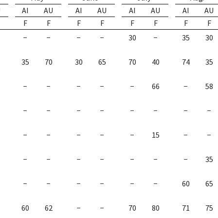
U
AI
AU
AI
AU
AI
AU
AI
AU
F
F
F
F
F
F
F
F
−
−
−
−
30
−
35
30
35
70
30
65
70
40
74
35
−
−
−
−
−
66
−
58
−
−
−
−
−
−
−
−
−
−
−
−
−
15
−
−
−
−
−
−
−
−
−
35
−
−
−
−
−
−
60
65
60
62
−
−
70
80
71
75