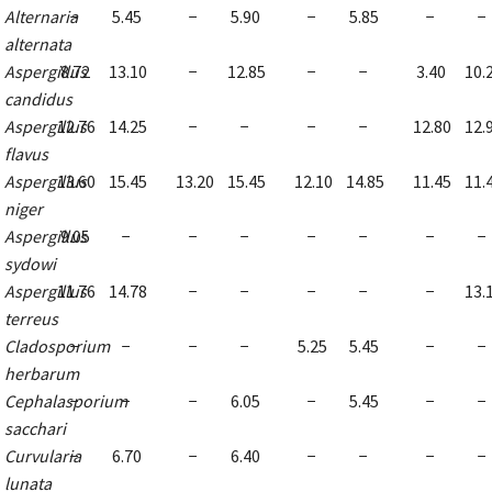
Alternaria
−
5.45
−
5.90
−
5.85
−
−
alternata
Aspergillus
8.72
13.10
−
12.85
−
−
3.40
10.
candidus
Aspergillus
12.76
14.25
−
−
−
−
12.80
12.
flavus
Aspergillus
13.60
15.45
13.20
15.45
12.10
14.85
11.45
11.
niger
Aspergillus
9.05
−
−
−
−
−
−
−
sydowi
Aspergillus
11.76
14.78
−
−
−
−
−
13.
terreus
Cladosporium
−
−
−
−
5.25
5.45
−
−
herbarum
Cephalasporium
−
−
−
6.05
−
5.45
−
−
sacchari
Curvularia
−
6.70
−
6.40
−
−
−
−
lunata