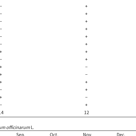
−
+
−
+
−
+
−
+
−
+
−
+
+
+
−
+
+
−
+
−
+
+
−
+
+
−
−
+
14
12
um officinarum
L.
Sep.
Oct.
Nov.
Dec.