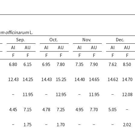
m officinarum
L.
Sep.
Oct.
Nov.
Dec.
AI
AU
AI
AU
AI
AU
AI
AU
F
F
F
F
F
F
F
F
6.80
6.15
6.95
7.80
7.35
7.90
7.62
8.50
12.43
14.25
14.43
15.25
14.40
14.65
14.62
14.70
−
11.95
−
12.95
−
11.95
−
12.08
4.45
7.15
4.78
7.25
4.95
7.70
5.05
−
−
1.75
−
1.70
−
−
−
2.02