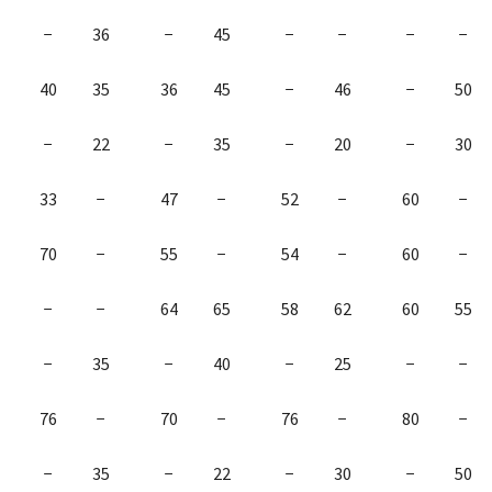
−
36
−
45
−
−
−
−
40
35
36
45
−
46
−
50
−
22
−
35
−
20
−
30
33
−
47
−
52
−
60
−
70
−
55
−
54
−
60
−
−
−
64
65
58
62
60
55
−
35
−
40
−
25
−
−
76
−
70
−
76
−
80
−
−
35
−
22
−
30
−
50