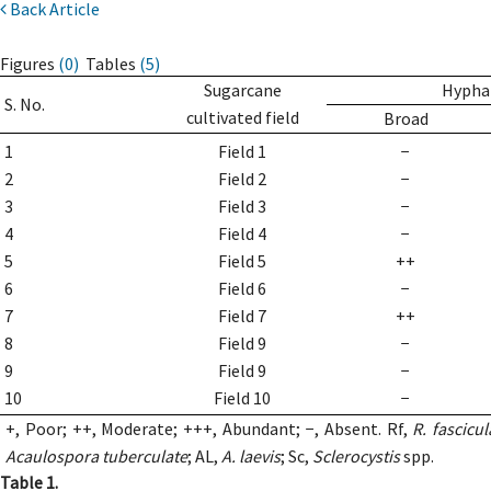
Back Article
Figures
(0)
Tables
(5)
Sugarcane
Hypha
S. No.
cultivated field
Broad
1
Field 1
−
2
Field 2
−
3
Field 3
−
4
Field 4
−
5
Field 5
++
6
Field 6
−
7
Field 7
++
8
Field 9
−
9
Field 9
−
10
Field 10
−
+, Poor; ++, Moderate; +++, Abundant; −, Absent. Rf,
R. fascicu
Acaulospora tuberculate
; AL,
A. laevis
; Sc,
Sclerocystis
spp.
Table 1.