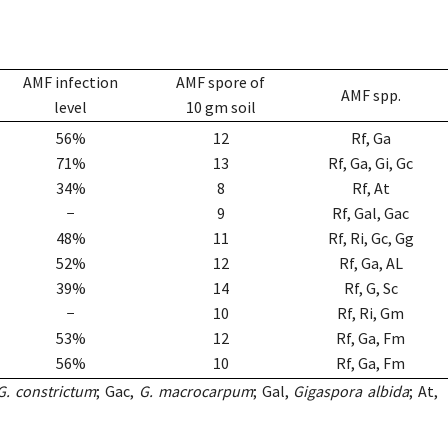
AMF infection
AMF spore of
AMF spp.
level
10 gm soil
56%
12
Rf, Ga
71%
13
Rf, Ga, Gi, Gc
34%
8
Rf, At
−
9
Rf, Gal, Gac
48%
11
Rf, Ri, Gc, Gg
52%
12
Rf, Ga, AL
39%
14
Rf, G, Sc
−
10
Rf, Ri, Gm
53%
12
Rf, Ga, Fm
56%
10
Rf, Ga, Fm
G. constrictum
; Gac,
G. macrocarpum
; Gal,
Gigaspora albida
; At,