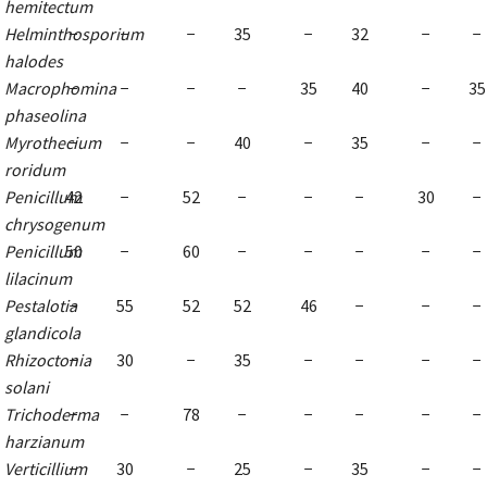
hemitectum
Helminthosporium
−
−
−
35
−
32
−
−
halodes
Macrophomina
−
−
−
−
35
40
−
35
phaseolina
Myrothecium
−
−
−
40
−
35
−
−
roridum
Penicillum
42
−
52
−
−
−
30
−
chrysogenum
Penicillum
50
−
60
−
−
−
−
−
lilacinum
Pestalotia
−
55
52
52
46
−
−
−
glandicola
Rhizoctonia
−
30
−
35
−
−
−
−
solani
Trichoderma
−
−
78
−
−
−
−
−
harzianum
Verticillium
−
30
−
25
−
35
−
−