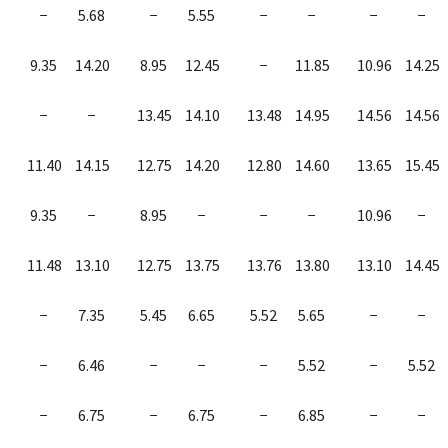
−
5.68
−
5.55
−
−
−
−
9.35
14.20
8.95
12.45
−
11.85
10.96
14.25
−
−
13.45
14.10
13.48
14.95
14.56
14.56
11.40
14.15
12.75
14.20
12.80
14.60
13.65
15.45
9.35
−
8.95
−
−
−
10.96
−
11.48
13.10
12.75
13.75
13.76
13.80
13.10
14.45
−
7.35
5.45
6.65
5.52
5.65
−
−
−
6.46
−
−
−
5.52
−
5.52
−
6.75
−
6.75
−
6.85
−
−