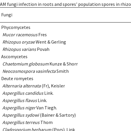
AM fungi infection in roots and spores' population spores in rhizos
Fungi
Phycomycetes
Mucor racemosus
Fres
Rhizopus oryzae
Went & Gerling
Rhizopus varians
Povah
Ascomycetes
Chaetomium globosum
Kunze & Shorr
Neocosmospora vasinfecta
Smith
Deute romyetes
Alternaria alternata
(Fr), Keisler
Aspergillus candidus
Link.
Aspergillus flavus
Link.
Aspergillus niger
Van Tiegh.
Aspergillus sydowi
(Bainer & Sartory)
Aspergillus terreus
Thom
Cladosporium herbarum
(Pors). Link