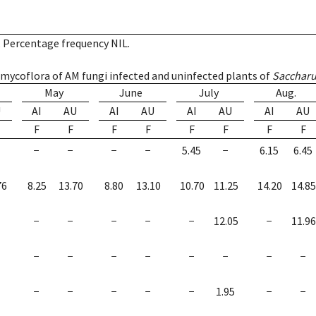
, Percentage frequency NIL.
 mycoflora of AM fungi infected and uninfected plants of
Saccharu
May
June
July
Aug.
U
AI
AU
AI
AU
AI
AU
AI
AU
F
F
F
F
F
F
F
F
−
−
−
−
5.45
−
6.15
6.45
76
8.25
13.70
8.80
13.10
10.70
11.25
14.20
14.85
−
−
−
−
−
12.05
−
11.96
−
−
−
−
−
−
−
−
−
−
−
−
−
1.95
−
−