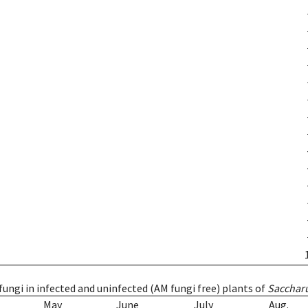
fungi in infected and uninfected (AM fungi free) plants of
Sacchar
May
June
July
Aug.