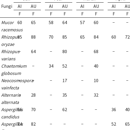
Fungi
AI
AU
AI
AU
AI
AU
AI
A
F
F
F
F
F
F
F
F
Mucor
60
65
58
64
57
60
−
−
racemosus
Rhizopus
85
88
70
85
65
84
60
72
oryzae
Rhizopus
−
64
−
80
−
68
−
−
varians
Chaetomium
−
−
34
52
−
40
−
−
globosum
Neocosmospora
−
−
−
17
−
10
−
−
vainfecta
Alternaria
−
28
−
35
−
32
−
−
alternata
Aspergillus
66
70
−
62
−
−
36
40
candidus
Aspergillus
74
82
−
−
−
−
52
65