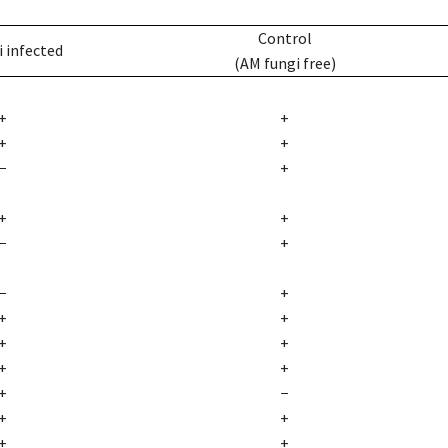
Control
 infected
(AM fungi free)
+
+
+
+
−
+
+
+
−
+
−
+
+
+
+
+
+
+
+
−
+
+
+
+