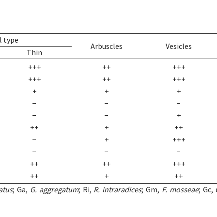
l type
Arbuscles
Vesicles
Thin
+++
++
+++
+++
++
+++
+
+
+
−
−
−
−
−
+
++
+
++
−
+
+++
−
−
−
++
++
+++
++
+
++
latus
; Ga,
G. aggregatum
; Ri,
R. intraradices
; Gm,
F.
mosseae
; Gc,