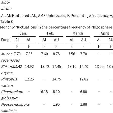
albo-
atrum
AI, AMF infected ; AU, AMF Uninfected; F, Percentage frequency; −
Table 3.
Monthly fluctuations in the percentage frequency of rhizosphere
Jan.
Feb.
March
April
Fungi
AI
AU
AI
AU
AI
AU
AI
A
F
F
F
F
F
F
F
F
Mucor
7.70
7.85
7.60
8.75
7.56
7.70
−
−
racemosus
Rhizopus
14.42
14.92
13.72
14.45
13.10
14.40
13.05
13.
oryzae
Rhizopus
−
12.25
−
14.75
−
12.82
−
−
varians
Chaetomium
−
−
6.15
8.10
−
6.80
−
−
globosum
Neocosmospora
−
−
−
1.95
−
1.88
−
−
vainfecta