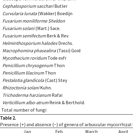
Cephalosporium sacchari
Butler
Curvularia lunata
(Wakker) Boedijn
Fusarium moniliforme Sheldon
Fusarium solani
(Mart.) Sace.
Fusarium semifectum
Berk & Rev.
Helminthosporium halodes
Drechs.
Macrophomina phasealina
(Tassi) Goid
Mycothecium roridum
Tode exfr
Penicillium chrysogenum
Thon
Penicillium lilacinum
Thon
Pestalotia glandicola
(Cast) Stey
Rhizoctonia solani
Kuhn.
Trichoderma harzianum
Rafai
Verticillium albo-atrum
Reink & Berthold.
Total number of fungi
Table 2.
Presence (+) and absence (−) of genera of arbuscular mycorrhizal 
Jan
Feb.
March
April