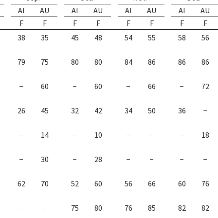
AI
AU
AI
AU
AI
AU
AI
AU
F
F
F
F
F
F
F
F
38
35
45
48
54
55
58
56
79
75
80
80
84
86
86
86
−
60
−
60
−
66
−
72
26
45
32
42
34
50
36
−
−
14
−
10
−
−
−
18
−
30
−
28
−
−
−
−
62
70
52
60
56
66
60
76
−
−
75
80
76
85
82
82