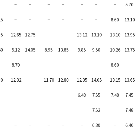
−
−
−
−
−
−
−
5.70
25
−
−
−
−
−
−
8.60
13.10
95
12.65
12.75
−
−
13.12
13.10
13.10
13.95
40
5.12
14.05
8.95
13.85
9.85
9.50
10.26
13.75
8.70
−
−
−
−
−
8.60
−
10
12.32
−
11.70
12.80
12.35
14.05
13.15
13.65
−
−
−
−
6.48
7.55
7.48
7.45
−
−
−
−
−
7.52
−
7.48
−
−
−
−
−
6.30
−
6.40